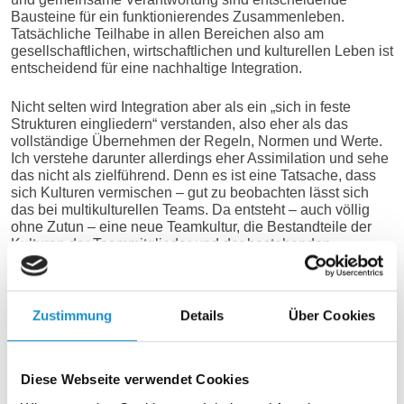
Bausteine für ein funktionierendes Zusammenleben.
Tatsächliche Teilhabe in allen Bereichen also am
gesellschaftlichen, wirtschaftlichen und kulturellen Leben ist
entscheidend für eine nachhaltige Integration.
Nicht selten wird Integration aber als ein „sich in feste
Strukturen eingliedern“ verstanden, also eher als das
vollständige Übernehmen der Regeln, Normen und Werte.
Ich verstehe darunter allerdings eher Assimilation und sehe
das nicht als zielführend. Denn es ist eine Tatsache, dass
sich Kulturen vermischen – gut zu beobachten lässt sich
das bei multikulturellen Teams. Da entsteht – auch völlig
ohne Zutun – eine neue Teamkultur, die Bestandteile der
Kulturen der Teammitglieder und der bestehenden
Unternehmenskultur enthält. Mit Zutun, also beispielsweise
mit einem interkulturellen Teamtraining, kann ganz bewusst
an dieser neuen Kultur gearbeitet und alle kulturellen und
vielfältigen Anteile können wertschätzend eingebracht
Zustimmung
Details
Über Cookies
werden.
Integration ist immer eine 2-Bahn-Straße und verlangt
Diese Webseite verwendet Cookies
Engagement auf allen Ebenen und von allen Beteiligten! Es
gibt keine „privaten Anteile“ von Integration, Unternehmen