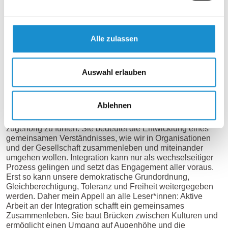
Bevor Ikea sich zu diesem Schritt entschloss, haben
muslimische Mitarbeitende Urlaub genommen. Eine
herzliche und einfache Geste, die zeigt, dass man auch in
einem multinationalen Konzern die Bedürfnisse einer
Alle zulassen
Minderheit wahrnehmen und in die eigenen Routinen
umsetzen kann. Das ist kein neues Beispiel, aber eines,
das meiner Meinung nach zeigt, dass kleine Schritte große
Auswahl erlauben
Wirkung haben können.
Mein Appell an alle Leser*innen
Ablehnen
Gelungene Integration bedeutet, sich einer Gemeinschaft
zugehörig zu fühlen. Sie bedeutet die Entwicklung eines
gemeinsamen Verständnisses, wie wir in Organisationen
und der Gesellschaft zusammenleben und miteinander
umgehen wollen. Integration kann nur als wechselseitiger
Prozess gelingen und setzt das Engagement aller voraus.
Erst so kann unsere demokratische Grundordnung,
Gleichberechtigung, Toleranz und Freiheit weitergegeben
werden. Daher mein Appell an alle Leser*innen: Aktive
Arbeit an der Integration schafft ein gemeinsames
Zusammenleben. Sie baut Brücken zwischen Kulturen und
ermöglicht einen Umgang auf Augenhöhe und die