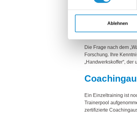
erlebnisorientierten Le
und lassen Zeit für die R
Ablehnen
Kenntnis int
Die Frage nach dem „War
Forschung. Ihre Kenntni
„Handwerkskoffer“, der 
Coachingau
Ein Einzeltraining ist n
Trainerpool aufgenommen
zertifizierte Coachinga