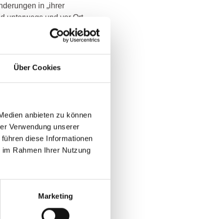
änderungen in „ihrer
nd unterwegs und vor Ort
Über Cookies
n operative Erfahrung in
nd Projekte geleitet
assungen auf, suchten
 Medien anbieten zu können
welche Herausforderungen
hrer Verwendung unserer
 führen diese Informationen
ie im Rahmen Ihrer Nutzung
Baustein unserer
 Berücksichtigung der
Marketing
mengestellt. Wir
ielen, Simulationen,