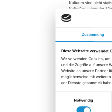
Kulturen sind nicht stat
Kultur" auseinander. Vi
in Trainings und Projekte
Operative E
Zustimmung
Unsere Teilnehmenden er
internationalen Projekt
Diese Webseite verwendet 
sowie Mitarbeiter*innen
Wir verwenden Cookies, um I
Lieferant*innen aus und 
und die Zugriffe auf unsere 
im Ausland auf einen w
Website an unsere Partner fü
möglicherweise mit weiteren
Didaktisch-
der Dienste gesammelt habe
Vorträge ermöglichen ke
Einwilligungsauswahl
Auswahlkriterien. Abhän
Notwendig
zur Verfügung stehenden
arbeiten mit Fallbeispie