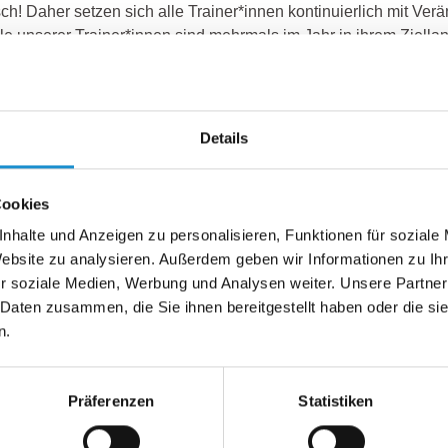
isch! Daher setzen sich alle Trainer*innen kontinuierlich mit Ver
ele unserer Trainer*innen sind mehrmals im Jahr in ihrem Ziella
n tätig.
rfahrung
Details
wartet Praxisnähe und keine Theorie! Alle Trainer*innen habe
en und waren selbst im Ausland tätig. Sie haben Verhandlungen u
Cookies
 geführt. Zudem begleiteten sie SAP-Roll-Outs, bauten Niederl
nhalte und Anzeigen zu personalisieren, Funktionen für soziale
stellten Mitarbeiter*innen ein. Dabei erlebten sie ungefiltert, 
Website zu analysieren. Außerdem geben wir Informationen zu I
arten können.
r soziale Medien, Werbung und Analysen weiter. Unsere Partner
 Daten zusammen, die Sie ihnen bereitgestellt haben oder die s
methodische Fähigkeiten
n.
in nachhaltiges Lernen! Methodenkompetenz ist ein wichtiger 
gig von der Zielgruppe, den gewünschten Inhalten sowie unter
Präferenzen
Statistiken
 Zeit, wird der optimale Methodenmix für jedes Training zusam
len aus dem beruflichen Alltag der Teilnehmenden, mit Rollensp