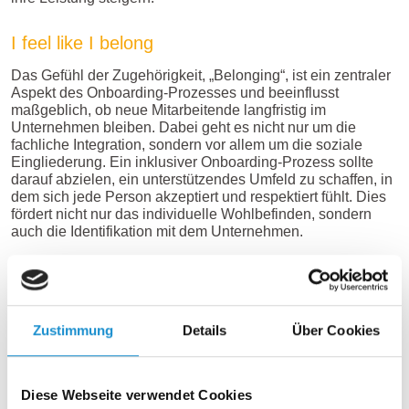
I feel like I belong
Das Gefühl der Zugehörigkeit, „Belonging“, ist ein zentraler
Aspekt des Onboarding-Prozesses und beeinflusst
maßgeblich, ob neue Mitarbeitende langfristig im
Unternehmen bleiben. Dabei geht es nicht nur um die
fachliche Integration, sondern vor allem um die soziale
Eingliederung. Ein inklusiver Onboarding-Prozess sollte
darauf abzielen, ein unterstützendes Umfeld zu schaffen, in
dem sich jede Person akzeptiert und respektiert fühlt. Dies
fördert nicht nur das individuelle Wohlbefinden, sondern
auch die Identifikation mit dem Unternehmen.
Flexible Arbeitsmodelle als Antwort auf neue
Bedürfnisse
Zustimmung
Details
Über Cookies
Ein weiterer wichtiger Punkt, der im Onboarding
berücksichtigt werden muss, ist die Gestaltung der Work-
Life-Balance. Die Generation Z fordert eine klare Trennung
zwischen Beruf und Privatleben, wobei feste Arbeitszeiten
Diese Webseite verwendet Cookies
als ideal angesehen werden. Gleichzeitig wächst das