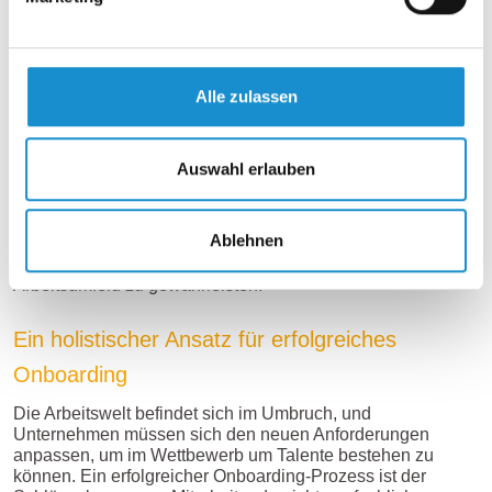
Chancen und Herausforderungen von Remote
Work und Workation
Alle zulassen
Die Pandemie hat gezeigt, dass Remote Work funktioniert
und viele Vorteile bietet, wie die Einsparung von
Büroflächen und den Zugang zu einem erweiterten
Talentpool. Gleichzeitig bringt es aber auch
Auswahl erlauben
Herausforderungen mit sich, wie die Wahrung von
Datenschutzbestimmungen und die Gefahr der sozialen
Isolation. Unternehmen müssen daher klare Richtlinien für
Ablehnen
Remote Work und Workation entwickeln, um rechtliche
Risiken zu minimieren und gleichzeitig ein produktives
Arbeitsumfeld zu gewährleisten.
Ein holistischer Ansatz für erfolgreiches
Onboarding
Die Arbeitswelt befindet sich im Umbruch, und
Unternehmen müssen sich den neuen Anforderungen
anpassen, um im Wettbewerb um Talente bestehen zu
können. Ein erfolgreicher Onboarding-Prozess ist der