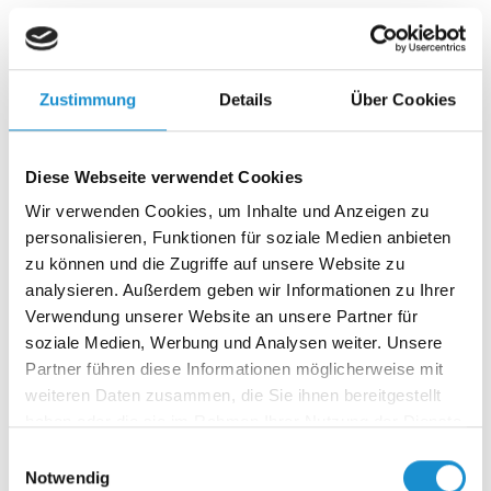
Die Wohnungssuche ist häufig der emotionalste Teil der
Relocation. Wohnraum ist knapp und teuer,
Bewerbungsprozesse sind ungewohnt und sprachliche
Zustimmung
Details
Über Cookies
oder kulturelle Hürden erschweren den Zugang zusätzlich.
Wir unterstützen mit Marktkenntnis, Vorbereitung und
Diese Webseite verwendet Cookies
Vermittlung: von der Strategie für die Wohnungssuche über
Wir verwenden Cookies, um Inhalte und Anzeigen zu
Bewerbungsunterlagen bis zur Kommunikation mit
personalisieren, Funktionen für soziale Medien anbieten
Vermieter*innen und ausgewählten Besichtigungen.
zu können und die Zugriffe auf unsere Website zu
analysieren. Außerdem geben wir Informationen zu Ihrer
Das compass Prinzip: höhere Erfolgschancen, weniger
Verwendung unserer Website an unsere Partner für
Frust, weniger Aufwand für Mitarbeitende und HR.
soziale Medien, Werbung und Analysen weiter. Unsere
Partner führen diese Informationen möglicherweise mit
Anmeldung und Formalitäten
weiteren Daten zusammen, die Sie ihnen bereitgestellt
haben oder die sie im Rahmen Ihrer Nutzung der Dienste
Nach der Einreise müssen viele formale Schritte schnell
gesammelt haben.
funktionieren: Anmeldung, Steuer-ID, Krankenversicherung,
Einwilligungsauswahl
Notwendig
Bankkonto und gegebenenfalls weitere Unterlagen für die