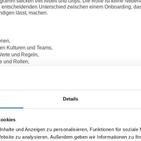
amm stecken viel Arbeit und Grips. Die Rolle ist keine Nebent
 entscheidenden Unterschied zwischen einem Onboarding, das
ündigen lässt, machen.
onen,
en Kulturen und Teams,
Werte und Regeln,
e und Rollen,
uen Umfeld.
vor allem eines: Strukturen. Wirksame Programme setzen auf kla
swahlkriterien, wie etwa Offenheit, Empathie, Verlässlichkeit un
ielt mit Schulungen, Gesprächsleitfäden und Austauschformaten.
Details
chätzung ausdrücken, etwa durch regelmäßige Feedbackrunde
g der Leistung. Ein starkes Buddy-Programm ist damit Teil ein
Cookies
Aufgaben eines Buddys
nhalte und Anzeigen zu personalisieren, Funktionen für soziale
Website zu analysieren. Außerdem geben wir Informationen zu I
lltes Buddy-Programm in der Praxis aussehen kann, beschreibe 