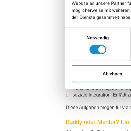
Website an unsere Partner fü
„Professionelles Onboarding“ (Se
Orientierungslosigkeit und erfol
möglicherweise mit weiteren
in eine strategische Onboarding
der Dienste gesammelt habe
Ein professionell vorbereiteter
Einwilligungsauswahl
Notwendig
Orientierung und Einführung
dass Arbeitsmittel, Softwar
Teamvorstellung: Er vermitt
Prozesserklärung: Er erklär
Arbeitsalltag zu bewegen.
Begleitung zu Meetings und 
Ablehnen
nachhaltig verankert wird.
Feedbackfunktion: Er biete
Konflikte frühzeitig aufzufan
soziale Integration: Er lädt
Diese Aufgaben mögen für viele
Buddy oder Mentor? Ein 