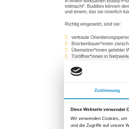
In einem wirksamen Buddy-Progr
mitmacht“. Buddies können den
und einem, das sie innerlich k
Richtig eingesetzt, sind sie:
vertraute Orientierungspers
Brückenbauer*innen zwisch
Übersetzer*innen gelebter 
Türöffner*innen in Netzwerk
und emotionale Anker im ne
Damit das gelingt, braucht es 
Vorbereitung. Sie definieren Au
qualifizieren ihre Buddies gez
Zustimmung
Rahmenbedingungen, die Werts
Team oder sichtbare Anerkennun
Integrationsstrategie.
Diese Webseite verwendet 
Mehr als Begrüßen: die 
Wir verwenden Cookies, um I
und die Zugriffe auf unsere 
Wie ein professionell aufgeste