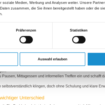
r soziale Medien, Werbung und Analysen weiter. Unsere Partner
ite 111 ff.)
. Dort zeige ich, wie Buddies den entscheidenden 
greicher Integration machen können – vorausgesetzt, ihre Rolle i
 Daten zusammen, die Sie ihnen bereitgestellt haben oder die s
-Struktur eingebettet.
n.
 Buddy übernimmt vielfältige Aufgaben, die weit über das erste 
Präferenzen
Statistiken
: Er heißt neue Mitarbeitende willkommen, führt sie durch das 
e und Zugänge bereitstehen.
elt Rollen, Aufgaben und Verantwortlichkeiten, um Transparenz 
t Abläufe – von Kommunikationskanälen bis Projektmanagement – 
Schulungen: Er vernetzt neue Kolleg*innen, klärt Fragen und st
Auswahl erlauben
t sowohl dem Newbie als auch der Führungskraft Rückmeldunge
gen.
 zu Pausen, Mittagessen und informellen Treffen ein und schafft 
 selbstverständlich klingen, doch ohne Schulung und klare Erwa
wichtiger Unterschied