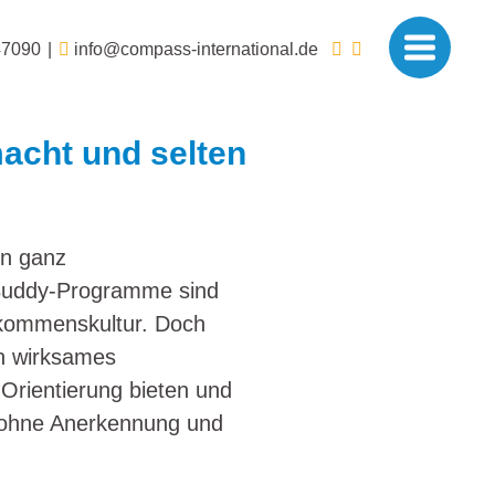
47090
info@compass-international.de
acht und selten
en ganz
. Buddy-Programme sind
lkommenskultur. Doch
in wirksames
Orientierung bieten und
g, ohne Anerkennung und