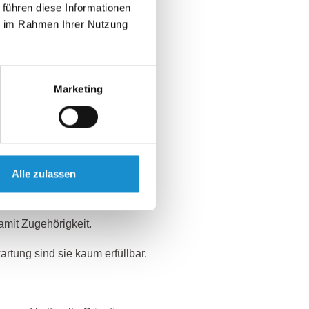
 führen diese Informationen
Unterschied zwischen
st klar definiert und eingebettet
ie im Rahmen Ihrer Nutzung
Hallo hinausgehen:
Marketing
Unternehmen und sorgt dafür,
und Vertrauen zu schaffen.
und hilft, sich sicher im
ellt sicher, dass Wissen
Alle zulassen
n, um Missverständnisse oder
damit Zugehörigkeit.
rtung sind sie kaum erfüllbar.