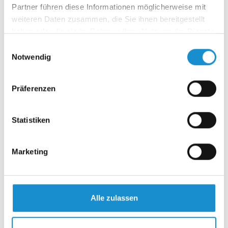
Entsendeten zu finden als in den Familien selbst!
Partner führen diese Informationen möglicherweise mit
weiteren Daten zusammen, die Sie ihnen bereitgestellt
Ein weiteres Highlight war das Interesse des jüngsten
haben oder die sie im Rahmen Ihrer Nutzung der Dienste
Kindes an der chinesischen Schrift. Wir hatten Vorlagen für
gesammelt haben.
chinesische Schriftzeichen und Buntstifte mitgebracht. Er
Einwilligungsauswahl
war komplett fasziniert und hat in kürzester Zeit die tollsten
Notwendig
Ergebnisse zu Papier gebracht!
Präferenzen
Was möchtest du Eltern mit auf den Weg
geben, bei denen eine Entsendung ansteht?
Statistiken
Beachten Sie eine Auslandsentsendung als ein
Familienprojekt, bei dem jedes Familienmitglied
eingebunden werden muss. Und sorgen Sie dafür, dass die
Marketing
Kinder die Entwicklungsschritte, die sie zuhause
durchlaufen würden, auch im Ausland machen können.
Wichtig ist ebenfalls, dass der/die mitausreisende Partner/in
für sich ein erfüllendes Ziel für die Entsendung anvisiert, am
Alle zulassen
Besten schon im Vorfeld. Sonst kann die Zeit sehr lang
werden!