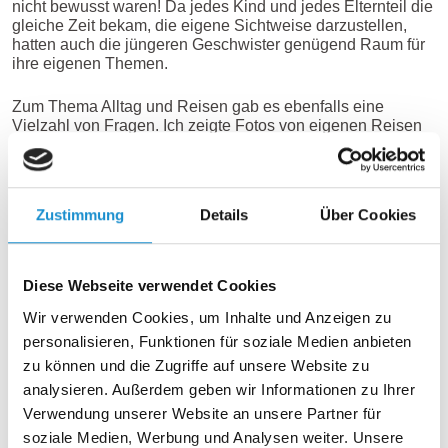
nicht bewusst waren! Da jedes Kind und jedes Elternteil die
gleiche Zeit bekam, die eigene Sichtweise darzustellen,
hatten auch die jüngeren Geschwister genügend Raum für
ihre eigenen Themen.
Zum Thema Alltag und Reisen gab es ebenfalls eine
Vielzahl von Fragen. Ich zeigte Fotos von eigenen Reisen
und meine Trainerkollegin gab Tipps für Apps und Online-
Plattformen, die in China genutzt werden. Die Kinder
recherchierten eifrig, ob z. B. westliche Frühstücks-
Cerealien in Shanghai erhältlich sind und sie wurden
Zustimmung
Details
Über Cookies
fündig!
Aber auch ernstere Themen wie das Leben in der – covid-
bedingten – Hotelquarantäne und den Umgang mit einem
Diese Webseite verwendet Cookies
sogenannten „Kulturschock“ haben wir besprochen. Hier
Wir verwenden Cookies, um Inhalte und Anzeigen zu
thematisierten wir offen Ängste und Befürchtungen und ich
gab Tipps, wie aus einem „Kulturschock“ eine positive
personalisieren, Funktionen für soziale Medien anbieten
Erfahrung werden kann.
zu können und die Zugriffe auf unsere Website zu
analysieren. Außerdem geben wir Informationen zu Ihrer
Und wie in jedem interkulturellen Training reflektierten wir
Verwendung unserer Website an unsere Partner für
den bewussten Umgang mit Stereotypen und Vorurteilen.
soziale Medien, Werbung und Analysen weiter. Unsere
Diese sind erstaunlicherweise häufig eher im Umfeld der