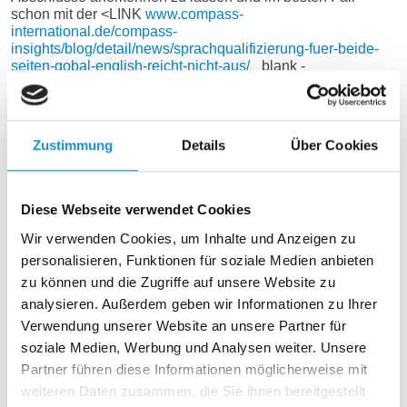
schon mit der <LINK
www.compass-
international.de/compass-
insights/blog/detail/news/sprachqualifizierung-fuer-beide-
seiten-gobal-english-reicht-nicht-aus/
_blank -
Sprachqualifizierung!>Sprachqualifizierung</link> zu
beginnen. Diese Wochen, in vielen Fälle sogar Monate, bis
zum tatsächlichen Arbeitsbeginn sind geprägt von
Vorfreude und großer Unsicherheit. – auf beiden Seiten. Da
Zustimmung
Details
Über Cookies
kann eine Policy Abhilfe schaffen.
Warum ist ein zusätzliches Dokument nötig?
Diese Webseite verwendet Cookies
Benefits könnte man doch auch im Arbeitsvertrag regeln!
Wir verwenden Cookies, um Inhalte und Anzeigen zu
Klar, könnte man, es geht aus unserer Sicht aber um viel
personalisieren, Funktionen für soziale Medien anbieten
mehr, als nur die Benefits oder die Pflichten beider Seiten.
zu können und die Zugriffe auf unsere Website zu
Es geht um das Onboarding, um Sicherheit, um klare
Prozesse und um Transparenz. Vor allem diese wird
analysieren. Außerdem geben wir Informationen zu Ihrer
sichtbar, wenn alle sehen, dass es keine individuellen
Verwendung unserer Website an unsere Partner für
Regelungen sind, sondern für alle internationalen
soziale Medien, Werbung und Analysen weiter. Unsere
Kolleg*innen das gleiche gilt. Denn: Seien Sie sicher, Ihre
Internationals reden untereinander offen über Gehälter, über
Partner führen diese Informationen möglicherweise mit
die gemachten Erfahrungen beim Onboarding und werden
weiteren Daten zusammen, die Sie ihnen bereitgestellt
auf Sie zukommen, wenn sie Unstimmigkeiten oder