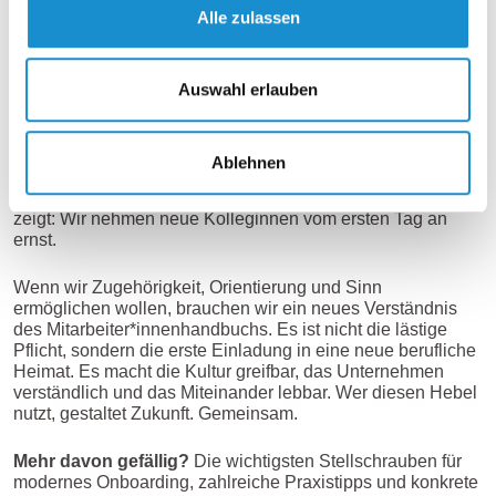
Der unterschätzte Hebel im Onboarding-
Alle zulassen
Prozess
Auswahl erlauben
Das Mitarbeiter*innenhandbuch ist also viel mehr als ein
Anhang zum Arbeitsvertrag. Es ist ein zentrales Element im
Preboarding und Onboarding und damit ein strategisches
Instrument der Personalentwicklung. Es kann rechtliche
Ablehnen
Risiken minimieren, kulturelle Brücken bauen, Orientierung
geben und sogar die Arbeitgebermarke stärken. Und es
zeigt: Wir nehmen neue Kolleginnen vom ersten Tag an
ernst.
Wenn wir Zugehörigkeit, Orientierung und Sinn
ermöglichen wollen, brauchen wir ein neues Verständnis
des Mitarbeiter*innenhandbuchs. Es ist nicht die lästige
Pflicht, sondern die erste Einladung in eine neue berufliche
Heimat. Es macht die Kultur greifbar, das Unternehmen
verständlich und das Miteinander lebbar. Wer diesen Hebel
nutzt, gestaltet Zukunft. Gemeinsam.
Mehr davon gefällig?
Die wichtigsten Stellschrauben für
modernes Onboarding, zahlreiche Praxistipps und konkrete