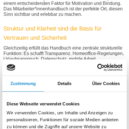
einem entscheidenden Faktor für Motivation und Bindung.
Das Mitarbeiter*innenhandbuch ist der perfekte Ort, diesen
Sinn sichtbar und erlebbar zu machen.
Struktur und Klarheit sind die Basis für
Vertrauen und Sicherheit
Gleichzeitig erfüllt das Handbuch eine zentrale strukturelle
Funktion: Es schafft Transparenz. Homeoffice-Regelungen,
Urlaubsanspruch, Datenschutz, mobile Arbeit,
Weiterbildungen – all das gehört hinein. Die klare
Kommunikation dieser Rahmenbedingungen beugt
Missverständnissen vor, erleichtert Entscheidungen und
stärkt das Vertrauen in Prozesse. Es geht um Sicherheit und
Zustimmung
Details
Über Cookies
Verlässlichkeit für neue Mitarbeitende ebenso wie für
Führungskräfte.
Diese Webseite verwendet Cookies
Mehr als ein Dokument: Werkzeug für Führung
Wir verwenden Cookies, um Inhalte und Anzeigen zu
und Kultur
personalisieren, Funktionen für soziale Medien anbieten
Ein gut konzipiertes Mitarbeiter*innenhandbuch ist kein
zu können und die Zugriffe auf unsere Website zu