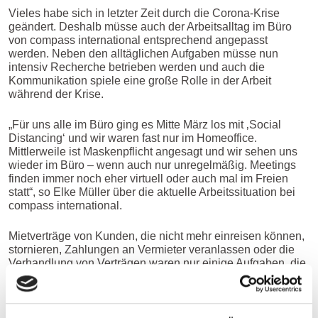
Vieles habe sich in letzter Zeit durch die Corona-Krise
geändert. Deshalb müsse auch der Arbeitsalltag im Büro
von compass international entsprechend angepasst
werden. Neben den alltäglichen Aufgaben müsse nun
intensiv Recherche betrieben werden und auch die
Kommunikation spiele eine große Rolle in der Arbeit
während der Krise.
„Für uns alle im Büro ging es Mitte März los mit ‚Social
Distancing‘ und wir waren fast nur im Homeoffice.
Mittlerweile ist Maskenpflicht angesagt und wir sehen uns
wieder im Büro – wenn auch nur unregelmäßig. Meetings
finden immer noch eher virtuell oder auch mal im Freien
statt“, so Elke Müller über die aktuelle Arbeitssituation bei
compass international.
Mietverträge von Kunden, die nicht mehr einreisen können,
stornieren, Zahlungen an Vermieter veranlassen oder die
Verhandlung von Verträgen waren nur einige Aufgaben, die
das Thema Relocation zu Anfang von COVID-19
erschwerten. „Corona sorgte auch dafür, dass wir eine ganz
andere Beschäftigung hatten: Kunden konnten nicht in ihre
Heimat zurückfliegen und brauchten Verlängerungen ihrer