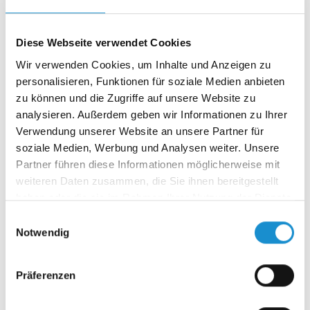
2021
Dezember 2021
(2 Einträge)
August 2021
(1 Eintrag)
Diese Webseite verwendet Cookies
Juli 2021
(1 Eintrag)
Wir verwenden Cookies, um Inhalte und Anzeigen zu
Juni 2021
(1 Eintrag)
personalisieren, Funktionen für soziale Medien anbieten
April 2021
(1 Eintrag)
zu können und die Zugriffe auf unsere Website zu
2020
analysieren. Außerdem geben wir Informationen zu Ihrer
Oktober 2020
(1 Eintrag)
Verwendung unserer Website an unsere Partner für
September 2020
(1 Eintrag)
soziale Medien, Werbung und Analysen weiter. Unsere
August 2020
(1 Eintrag)
Partner führen diese Informationen möglicherweise mit
Juli 2020
(1 Eintrag)
weiteren Daten zusammen, die Sie ihnen bereitgestellt
Juni 2020
(1 Eintrag)
haben oder die sie im Rahmen Ihrer Nutzung der Dienste
April 2020
(1 Eintrag)
gesammelt haben.
Januar 2020
(1 Eintrag)
Einwilligungsauswahl
Notwendig
2019
Dezember 2019
(1 Eintrag)
Oktober 2019
(1 Eintrag)
Präferenzen
August 2019
(1 Eintrag)
Juli 2019
(1 Eintrag)