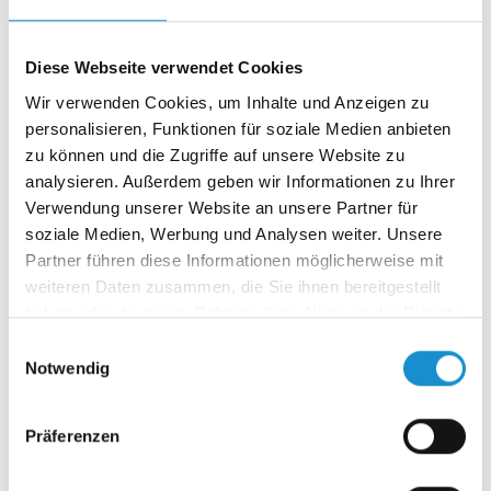
2021
Dezember 2021
(2 Einträge)
August 2021
(1 Eintrag)
Diese Webseite verwendet Cookies
Juli 2021
(1 Eintrag)
Wir verwenden Cookies, um Inhalte und Anzeigen zu
Juni 2021
(1 Eintrag)
personalisieren, Funktionen für soziale Medien anbieten
April 2021
(1 Eintrag)
zu können und die Zugriffe auf unsere Website zu
2020
analysieren. Außerdem geben wir Informationen zu Ihrer
Oktober 2020
(1 Eintrag)
Verwendung unserer Website an unsere Partner für
September 2020
(1 Eintrag)
soziale Medien, Werbung und Analysen weiter. Unsere
August 2020
(1 Eintrag)
Partner führen diese Informationen möglicherweise mit
Juli 2020
(1 Eintrag)
weiteren Daten zusammen, die Sie ihnen bereitgestellt
Juni 2020
(1 Eintrag)
haben oder die sie im Rahmen Ihrer Nutzung der Dienste
April 2020
(1 Eintrag)
gesammelt haben.
Januar 2020
(1 Eintrag)
Einwilligungsauswahl
Notwendig
2019
Dezember 2019
(1 Eintrag)
Oktober 2019
(1 Eintrag)
Präferenzen
August 2019
(1 Eintrag)
Juli 2019
(1 Eintrag)