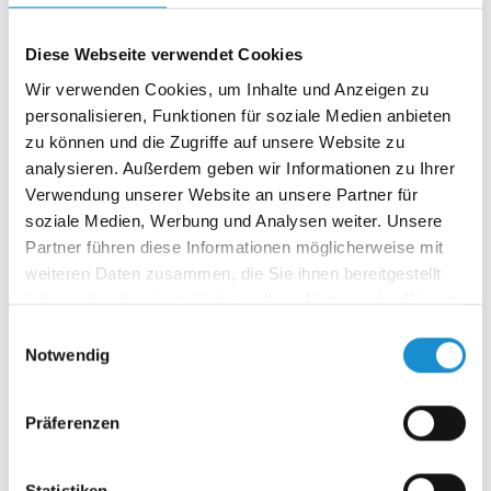
Dezember 2021
(2 Einträge)
August 2021
(1 Eintrag)
Juli 2021
(1 Eintrag)
Diese Webseite verwendet Cookies
Juni 2021
(1 Eintrag)
Wir verwenden Cookies, um Inhalte und Anzeigen zu
April 2021
(1 Eintrag)
personalisieren, Funktionen für soziale Medien anbieten
2020
zu können und die Zugriffe auf unsere Website zu
Oktober 2020
(1 Eintrag)
analysieren. Außerdem geben wir Informationen zu Ihrer
September 2020
(1 Eintrag)
Verwendung unserer Website an unsere Partner für
August 2020
(1 Eintrag)
soziale Medien, Werbung und Analysen weiter. Unsere
Juli 2020
(1 Eintrag)
Partner führen diese Informationen möglicherweise mit
Juni 2020
(1 Eintrag)
weiteren Daten zusammen, die Sie ihnen bereitgestellt
April 2020
(1 Eintrag)
haben oder die sie im Rahmen Ihrer Nutzung der Dienste
Januar 2020
(1 Eintrag)
gesammelt haben.
Einwilligungsauswahl
2019
Notwendig
Dezember 2019
(1 Eintrag)
Oktober 2019
(1 Eintrag)
August 2019
(1 Eintrag)
Präferenzen
Juli 2019
(1 Eintrag)
Juni 2019
(1 Eintrag)
Statistiken