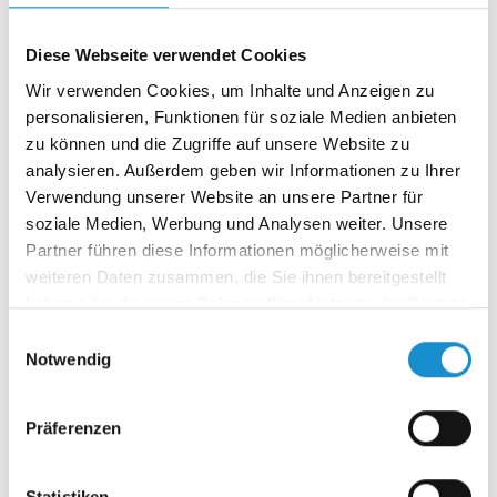
Dezember 2021
(2 Einträge)
August 2021
(1 Eintrag)
Juli 2021
(1 Eintrag)
Diese Webseite verwendet Cookies
Juni 2021
(1 Eintrag)
Wir verwenden Cookies, um Inhalte und Anzeigen zu
April 2021
(1 Eintrag)
personalisieren, Funktionen für soziale Medien anbieten
2020
zu können und die Zugriffe auf unsere Website zu
Oktober 2020
(1 Eintrag)
analysieren. Außerdem geben wir Informationen zu Ihrer
September 2020
(1 Eintrag)
Verwendung unserer Website an unsere Partner für
August 2020
(1 Eintrag)
soziale Medien, Werbung und Analysen weiter. Unsere
Juli 2020
(1 Eintrag)
Partner führen diese Informationen möglicherweise mit
Juni 2020
(1 Eintrag)
weiteren Daten zusammen, die Sie ihnen bereitgestellt
April 2020
(1 Eintrag)
haben oder die sie im Rahmen Ihrer Nutzung der Dienste
Januar 2020
(1 Eintrag)
gesammelt haben.
Einwilligungsauswahl
2019
Notwendig
Dezember 2019
(1 Eintrag)
Oktober 2019
(1 Eintrag)
August 2019
(1 Eintrag)
Präferenzen
Juli 2019
(1 Eintrag)
Juni 2019
(1 Eintrag)
Statistiken