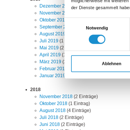
möglicherweise mit weiteren
Dezember 2019
(1 Eintrag)
der Dienste gesammelt habe
November 2019
(2 Einträge)
Oktober 2019
(2 Einträge)
Einwilligungsauswahl
September 2019
(1 Eintrag)
Notwendig
August 2019
(1 Eintrag)
Juli 2019
(1 Eintrag)
Mai 2019
(2 Einträge)
April 2019
(1 Eintrag)
März 2019
(2 Einträge)
Ablehnen
Februar 2019
(2 Einträge)
Januar 2019
(2 Einträge)
2018
November 2018
(2 Einträge)
Oktober 2018
(1 Eintrag)
August 2018
(4 Einträge)
Juli 2018
(2 Einträge)
Juni 2018
(2 Einträge)