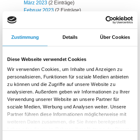
März 2023
(2 Einträge)
Februar 2023
(2 Einträge)
Januar 2023
(1 Eintrag)
2022
November 2022
(3 Einträge)
Zustimmung
Details
Über Cookies
September 2022
(2 Einträge)
August 2022
(2 Einträge)
Juli 2022
(2 Einträge)
Diese Webseite verwendet Cookies
Juni 2022
(2 Einträge)
Wir verwenden Cookies, um Inhalte und Anzeigen zu
Mai 2022
(2 Einträge)
personalisieren, Funktionen für soziale Medien anbieten
April 2022
(2 Einträge)
zu können und die Zugriffe auf unsere Website zu
März 2022
(3 Einträge)
analysieren. Außerdem geben wir Informationen zu Ihrer
Februar 2022
(1 Eintrag)
Verwendung unserer Website an unsere Partner für
2021
soziale Medien, Werbung und Analysen weiter. Unsere
Dezember 2021
(1 Eintrag)
Partner führen diese Informationen möglicherweise mit
November 2021
(2 Einträge)
weiteren Daten zusammen, die Sie ihnen bereitgestellt
Oktober 2021
(2 Einträge)
haben oder die sie im Rahmen Ihrer Nutzung der Dienste
September 2021
(3 Einträge)
gesammelt haben.
August 2021
(1 Eintrag)
Einwilligungsauswahl