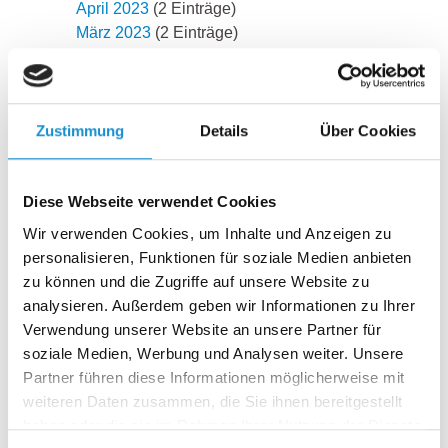
April 2023
(2 Einträge)
März 2023
(2 Einträge)
Februar 2023
(2 Einträge)
Januar 2023
(1 Eintrag)
2022
November 2022
(3 Einträge)
Zustimmung
Details
Über Cookies
September 2022
(2 Einträge)
August 2022
(2 Einträge)
Juli 2022
(2 Einträge)
Diese Webseite verwendet Cookies
Juni 2022
(2 Einträge)
Wir verwenden Cookies, um Inhalte und Anzeigen zu
Mai 2022
(2 Einträge)
personalisieren, Funktionen für soziale Medien anbieten
April 2022
(2 Einträge)
zu können und die Zugriffe auf unsere Website zu
März 2022
(3 Einträge)
analysieren. Außerdem geben wir Informationen zu Ihrer
Februar 2022
(1 Eintrag)
Verwendung unserer Website an unsere Partner für
2021
soziale Medien, Werbung und Analysen weiter. Unsere
Dezember 2021
(1 Eintrag)
Partner führen diese Informationen möglicherweise mit
November 2021
(2 Einträge)
weiteren Daten zusammen, die Sie ihnen bereitgestellt
Oktober 2021
(2 Einträge)
haben oder die sie im Rahmen Ihrer Nutzung der Dienste
September 2021
(3 Einträge)