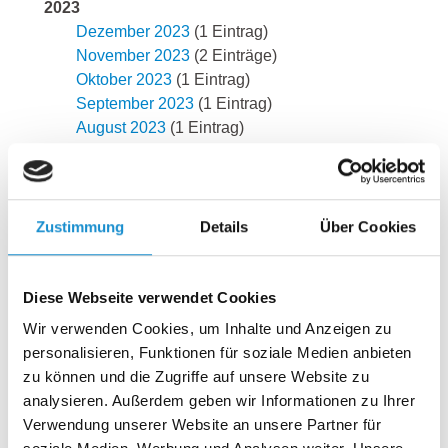
2023
Dezember 2023
(1 Eintrag)
November 2023
(2 Einträge)
Oktober 2023
(1 Eintrag)
September 2023
(1 Eintrag)
August 2023
(1 Eintrag)
Juli 2023
(2 Einträge)
Juni 2023
(2 Einträge)
April 2023
(2 Einträge)
März 2023
(2 Einträge)
Zustimmung
Details
Über Cookies
Februar 2023
(2 Einträge)
Januar 2023
(1 Eintrag)
2022
Diese Webseite verwendet Cookies
November 2022
(3 Einträge)
Wir verwenden Cookies, um Inhalte und Anzeigen zu
September 2022
(2 Einträge)
personalisieren, Funktionen für soziale Medien anbieten
August 2022
(2 Einträge)
zu können und die Zugriffe auf unsere Website zu
Juli 2022
(2 Einträge)
analysieren. Außerdem geben wir Informationen zu Ihrer
Juni 2022
(2 Einträge)
Verwendung unserer Website an unsere Partner für
Mai 2022
(2 Einträge)