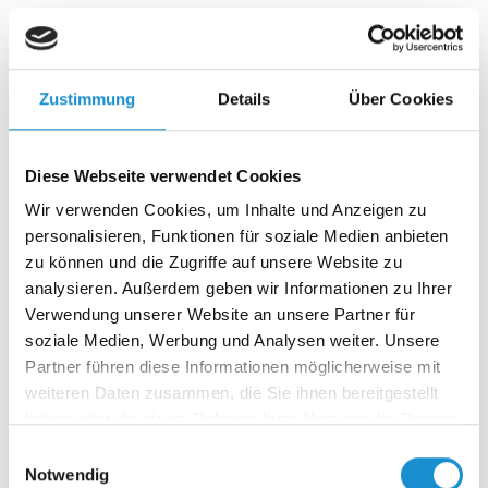
Wenn Vertrauen schwindet und Angst regiert, braucht es
keine einfachen Antworten – sondern mutige
Entscheidungen. Der erste…
Zustimmung
Details
Über Cookies
17.04.2025
Diese Webseite verwendet Cookies
Angst in Deutschland, zwei Seiten einer
Wir verwenden Cookies, um Inhalte und Anzeigen zu
Verunsicherung – Critical Incident Teil 1
personalisieren, Funktionen für soziale Medien anbieten
Was passiert, wenn sich ein ganzes Land nicht mehr sicher
zu können und die Zugriffe auf unsere Website zu
fühlt – und zugleich Millionen Menschen nicht mehr
analysieren. Außerdem geben wir Informationen zu Ihrer
dazugehören…
Verwendung unserer Website an unsere Partner für
soziale Medien, Werbung und Analysen weiter. Unsere
Partner führen diese Informationen möglicherweise mit
03.04.2025
weiteren Daten zusammen, die Sie ihnen bereitgestellt
Purpose oder Leitbild – was braucht ein
haben oder die sie im Rahmen Ihrer Nutzung der Dienste
gesammelt haben.
Unternehmen wirklich?
Einwilligungsauswahl
Notwendig