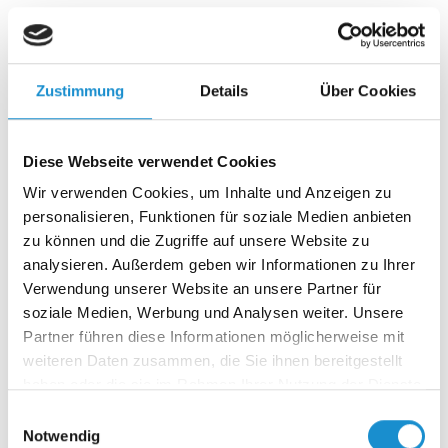
Wenn Vertrauen schwindet und Angst regiert, braucht es
keine einfachen Antworten – sondern mutige
Entscheidungen. Der erste…
Zustimmung
Details
Über Cookies
17.04.2025
Diese Webseite verwendet Cookies
Angst in Deutschland, zwei Seiten einer
Wir verwenden Cookies, um Inhalte und Anzeigen zu
Verunsicherung – Critical Incident Teil 1
personalisieren, Funktionen für soziale Medien anbieten
Was passiert, wenn sich ein ganzes Land nicht mehr sicher
zu können und die Zugriffe auf unsere Website zu
fühlt – und zugleich Millionen Menschen nicht mehr
analysieren. Außerdem geben wir Informationen zu Ihrer
dazugehören…
Verwendung unserer Website an unsere Partner für
soziale Medien, Werbung und Analysen weiter. Unsere
Partner führen diese Informationen möglicherweise mit
03.04.2025
weiteren Daten zusammen, die Sie ihnen bereitgestellt
Purpose oder Leitbild – was braucht ein
haben oder die sie im Rahmen Ihrer Nutzung der Dienste
gesammelt haben.
Unternehmen wirklich?
Einwilligungsauswahl
Notwendig