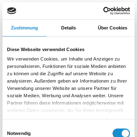
Es war ihr erster Tag. Neuer Job, neues Team, neues
Kapitel. Und doch: kein Willkommen. Kein Ansprechpartner.
Kein Platz im…
Zustimmung
Details
Über Cookies
30.04.2025
Diese Webseite verwendet Cookies
Brücken bauen in Zeiten der Angst: Verständigung
Wir verwenden Cookies, um Inhalte und Anzeigen zu
ist kein Zufall – Critical Incident Teil 2
personalisieren, Funktionen für soziale Medien anbieten
Wenn Vertrauen schwindet und Angst regiert, braucht es
zu können und die Zugriffe auf unsere Website zu
keine einfachen Antworten – sondern mutige
analysieren. Außerdem geben wir Informationen zu Ihrer
Entscheidungen. Der erste…
Verwendung unserer Website an unsere Partner für
soziale Medien, Werbung und Analysen weiter. Unsere
Partner führen diese Informationen möglicherweise mit
17.04.2025
weiteren Daten zusammen, die Sie ihnen bereitgestellt
Angst in Deutschland, zwei Seiten einer
haben oder die sie im Rahmen Ihrer Nutzung der Dienste
gesammelt haben.
Verunsicherung – Critical Incident Teil 1
Einwilligungsauswahl
Notwendig