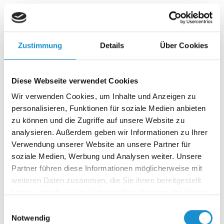
Es war ihr erster Tag. Neuer Job, neues Team, neues
Kapitel. Und doch: kein Willkommen. Kein Ansprechpartner.
Kein Platz im…
Zustimmung
Details
Über Cookies
30.04.2025
Diese Webseite verwendet Cookies
Brücken bauen in Zeiten der Angst: Verständigung
Wir verwenden Cookies, um Inhalte und Anzeigen zu
ist kein Zufall – Critical Incident Teil 2
personalisieren, Funktionen für soziale Medien anbieten
Wenn Vertrauen schwindet und Angst regiert, braucht es
zu können und die Zugriffe auf unsere Website zu
keine einfachen Antworten – sondern mutige
analysieren. Außerdem geben wir Informationen zu Ihrer
Entscheidungen. Der erste…
Verwendung unserer Website an unsere Partner für
soziale Medien, Werbung und Analysen weiter. Unsere
Partner führen diese Informationen möglicherweise mit
17.04.2025
weiteren Daten zusammen, die Sie ihnen bereitgestellt
Angst in Deutschland, zwei Seiten einer
haben oder die sie im Rahmen Ihrer Nutzung der Dienste
gesammelt haben.
Verunsicherung – Critical Incident Teil 1
Einwilligungsauswahl
Notwendig