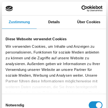
Wenn Vertrauen schwindet und Angst regiert, braucht es
keine einfachen Antworten – sondern mutige
Entscheidungen. Der erste…
Zustimmung
Details
Über Cookies
17.04.2025
Diese Webseite verwendet Cookies
Angst in Deutschland, zwei Seiten einer
Wir verwenden Cookies, um Inhalte und Anzeigen zu
Verunsicherung – Critical Incident Teil 1
personalisieren, Funktionen für soziale Medien anbieten
Was passiert, wenn sich ein ganzes Land nicht mehr sicher
zu können und die Zugriffe auf unsere Website zu
fühlt – und zugleich Millionen Menschen nicht mehr
analysieren. Außerdem geben wir Informationen zu Ihrer
dazugehören…
Verwendung unserer Website an unsere Partner für
soziale Medien, Werbung und Analysen weiter. Unsere
Partner führen diese Informationen möglicherweise mit
03.04.2025
weiteren Daten zusammen, die Sie ihnen bereitgestellt
Purpose oder Leitbild – was braucht ein
haben oder die sie im Rahmen Ihrer Nutzung der Dienste
gesammelt haben.
Unternehmen wirklich?
Einwilligungsauswahl
Notwendig