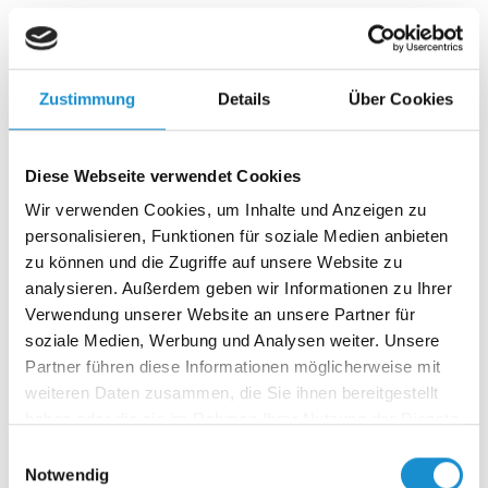
Wenn Vertrauen schwindet und Angst regiert, braucht es
keine einfachen Antworten – sondern mutige
Entscheidungen. Der erste…
Zustimmung
Details
Über Cookies
17.04.2025
Diese Webseite verwendet Cookies
Angst in Deutschland, zwei Seiten einer
Wir verwenden Cookies, um Inhalte und Anzeigen zu
Verunsicherung – Critical Incident Teil 1
personalisieren, Funktionen für soziale Medien anbieten
Was passiert, wenn sich ein ganzes Land nicht mehr sicher
zu können und die Zugriffe auf unsere Website zu
fühlt – und zugleich Millionen Menschen nicht mehr
analysieren. Außerdem geben wir Informationen zu Ihrer
dazugehören…
Verwendung unserer Website an unsere Partner für
soziale Medien, Werbung und Analysen weiter. Unsere
Partner führen diese Informationen möglicherweise mit
03.04.2025
weiteren Daten zusammen, die Sie ihnen bereitgestellt
Purpose oder Leitbild – was braucht ein
haben oder die sie im Rahmen Ihrer Nutzung der Dienste
gesammelt haben.
Unternehmen wirklich?
Einwilligungsauswahl
Notwendig