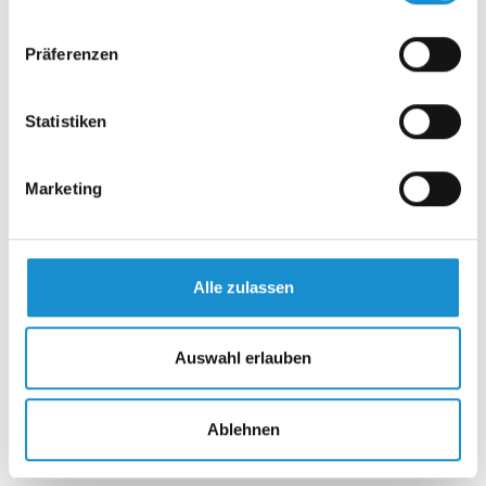
Präferenzen
17.04.2025
Angst in Deutschland, zwei Seiten einer
Statistiken
Verunsicherung – Critical Incident Teil 1
Was passiert, wenn sich ein ganzes Land nicht mehr sicher
Marketing
fühlt – und zugleich Millionen Menschen nicht mehr
dazugehören…
Alle zulassen
03.04.2025
Purpose oder Leitbild – was braucht ein
Auswahl erlauben
Unternehmen wirklich?
Mal ehrlich: Wer weiß ganz genau, wofür das eigene
Ablehnen
Unternehmen eigentlich existiert? Und nein, „Gewinne
erwirtschaften“…