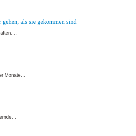
er gehen, als sie gekommen sind
halten,…
oder Monate…
 fremde…