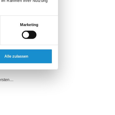
ie im Rahmen Ihrer Nutzung
s bringt der…
Marketing
n…
Alle zulassen
 ersten…