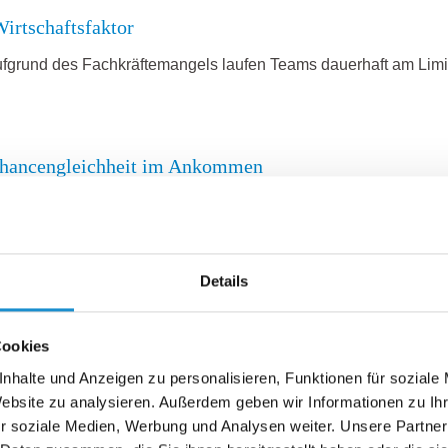
Wirtschaftsfaktor
ufgrund des Fachkräftemangels laufen Teams dauerhaft am Limi
 Chancengleichheit im Ankommen
en eigene Erfahrungen bestätigen. Dieses tut die Studie des D
Details
 Haltung
lich verliefen viele Gespräche in den letzten Wochen. Denn da
Cookies
nhalte und Anzeigen zu personalisieren, Funktionen für soziale
Website zu analysieren. Außerdem geben wir Informationen zu I
r soziale Medien, Werbung und Analysen weiter. Unsere Partner
t das neue Kapital – ein Impuls zum Jahresende