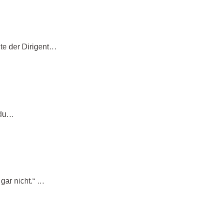
te der Dirigent…
t du…
gar nicht.“ …