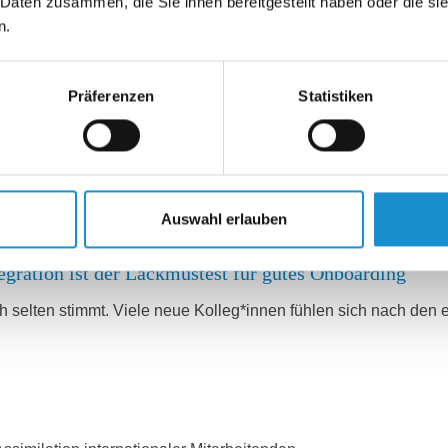
 Daten zusammen, die Sie ihnen bereitgestellt haben oder die s
n.
aum jemand über das, was wirklich zählt: Beziehung. Denn wa
Präferenzen
Statistiken
tender zum Wettbewerbsvorteil wird
 Satz höre ich oft, wenn Unternehmen ihre ersten internationale
Auswahl erlauben
ation ist der Lackmustest für gutes Onboarding
ch selten stimmt. Viele neue Kolleg*innen fühlen sich nach den