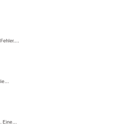
t Fehler.…
 die…
g. Eine…