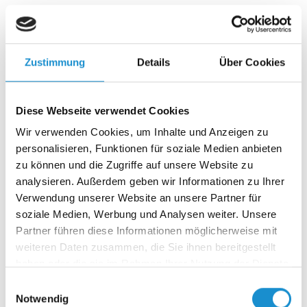
Wenn Vertrauen schwindet und Angst regiert, braucht es
keine einfachen Antworten – sondern mutige
Entscheidungen. Der erste…
Zustimmung
Details
Über Cookies
17.04.2025
Diese Webseite verwendet Cookies
Angst in Deutschland, zwei Seiten einer
Wir verwenden Cookies, um Inhalte und Anzeigen zu
Verunsicherung – Critical Incident Teil 1
personalisieren, Funktionen für soziale Medien anbieten
Was passiert, wenn sich ein ganzes Land nicht mehr sicher
zu können und die Zugriffe auf unsere Website zu
fühlt – und zugleich Millionen Menschen nicht mehr
analysieren. Außerdem geben wir Informationen zu Ihrer
dazugehören…
Verwendung unserer Website an unsere Partner für
soziale Medien, Werbung und Analysen weiter. Unsere
Partner führen diese Informationen möglicherweise mit
03.04.2025
weiteren Daten zusammen, die Sie ihnen bereitgestellt
Purpose oder Leitbild – was braucht ein
haben oder die sie im Rahmen Ihrer Nutzung der Dienste
gesammelt haben.
Unternehmen wirklich?
Einwilligungsauswahl
Notwendig