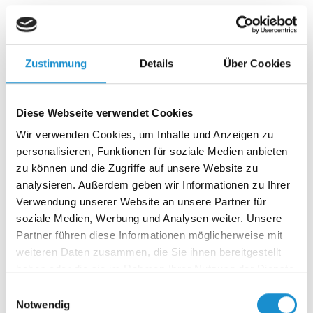
Wenn Vertrauen schwindet und Angst regiert, braucht es
keine einfachen Antworten – sondern mutige
Entscheidungen. Der erste…
Zustimmung
Details
Über Cookies
17.04.2025
Diese Webseite verwendet Cookies
Angst in Deutschland, zwei Seiten einer
Wir verwenden Cookies, um Inhalte und Anzeigen zu
Verunsicherung – Critical Incident Teil 1
personalisieren, Funktionen für soziale Medien anbieten
Was passiert, wenn sich ein ganzes Land nicht mehr sicher
zu können und die Zugriffe auf unsere Website zu
fühlt – und zugleich Millionen Menschen nicht mehr
analysieren. Außerdem geben wir Informationen zu Ihrer
dazugehören…
Verwendung unserer Website an unsere Partner für
soziale Medien, Werbung und Analysen weiter. Unsere
Partner führen diese Informationen möglicherweise mit
03.04.2025
weiteren Daten zusammen, die Sie ihnen bereitgestellt
Purpose oder Leitbild – was braucht ein
haben oder die sie im Rahmen Ihrer Nutzung der Dienste
gesammelt haben.
Unternehmen wirklich?
Einwilligungsauswahl
Notwendig