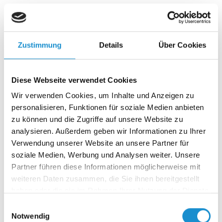
Wenn Vertrauen schwindet und Angst regiert, braucht es
keine einfachen Antworten – sondern mutige
Entscheidungen. Der erste…
Zustimmung
Details
Über Cookies
17.04.2025
Diese Webseite verwendet Cookies
Angst in Deutschland, zwei Seiten einer
Wir verwenden Cookies, um Inhalte und Anzeigen zu
Verunsicherung – Critical Incident Teil 1
personalisieren, Funktionen für soziale Medien anbieten
Was passiert, wenn sich ein ganzes Land nicht mehr sicher
zu können und die Zugriffe auf unsere Website zu
fühlt – und zugleich Millionen Menschen nicht mehr
analysieren. Außerdem geben wir Informationen zu Ihrer
dazugehören…
Verwendung unserer Website an unsere Partner für
soziale Medien, Werbung und Analysen weiter. Unsere
Partner führen diese Informationen möglicherweise mit
03.04.2025
weiteren Daten zusammen, die Sie ihnen bereitgestellt
Purpose oder Leitbild – was braucht ein
haben oder die sie im Rahmen Ihrer Nutzung der Dienste
gesammelt haben.
Unternehmen wirklich?
Einwilligungsauswahl
Notwendig